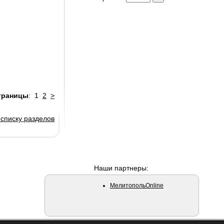
траницы
:
1
2
>
 списку разделов
Гидрокостюмы Mystic
Наши партнеры:
МелитопольOnline