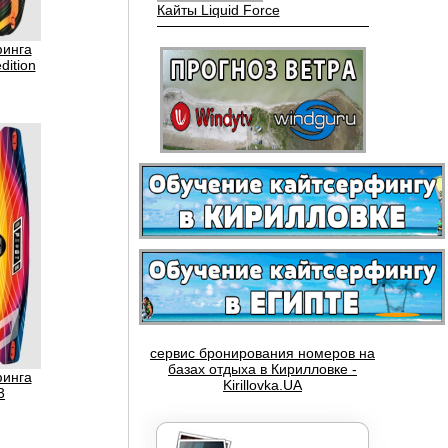
финга
dition
Вейкборды LIQUID FORCE
сервис бронирования номеров на
Доски NOBILE
базах отдыха в Кирилловке -
финга
Kirillovka.UA
3