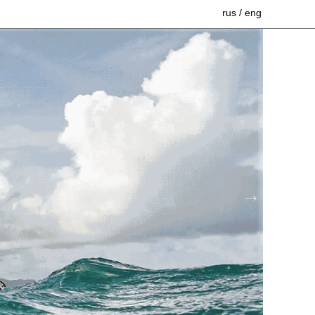
rus
/
eng
Коллекция гидрокостюмов Neil
Pryde
Аквапаки (водонепроницаемые
чехлы)