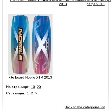
kite board Nobile T5 2013
kite board Nobile T5 WMN
kite board Nobile Fly
2013
carpet2013
Kiteprotect - жидкость для
восстановления кайта
SCHOOL
Очки для кайтсерфинга Kiteam
kite board Nobile XTR 2013
Спортивные очки Seaspecs
На странице
:
10
20
Страницы
:
1
2
>
Back to the categories list