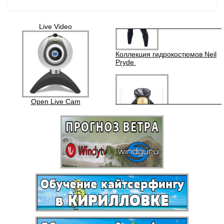
Live Video
Коллекция гидрокостюмов Neil
Pryde
Open Live Cam
Аквапаки (водонепроницаемые
чехлы)