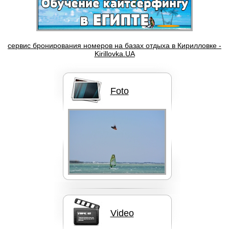
Бордшорты Quik Silver
сервис бронирования номеров на базах отдыха в Кирилловке -
Kirillovka.UA
Кайты F-ONE BANDIT
Foto
Кайты NORTH
FAQ
Video
Кайты Liquid Force