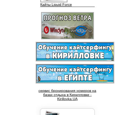
Вейкборды LIQUID FORCE
сервис бронирования номеров на
базах отдыха в Кирилловке -
Доски NOBILE
Kirillovka.UA