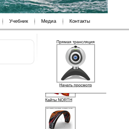
Бордшорты Quik Silver
Учебник
Медиа
Контакты
Прямая трансляция
Кайты F-ONE BANDIT
Начать просмотр
Кайты NORTH
Кайты Liquid Force