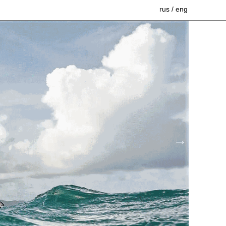
rus
/
eng
Коллекция гидрокостюмов Neil
Pryde
Аквапаки (водонепроницаемые
чехлы)