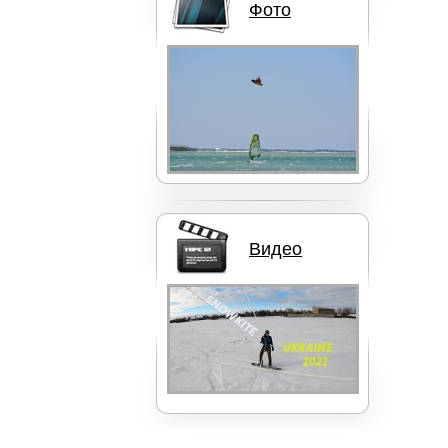
Фото
Доски CABRINHA
Видео
Сноуборды BURTON