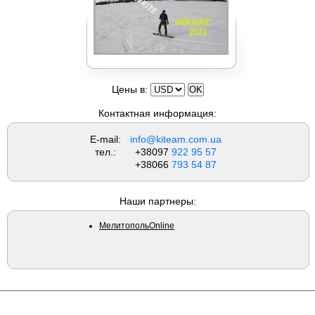
Вейкборды LIQUID FORCE
Цены в:
Контактная информация:
E-mail:
info@kiteam.com.ua
тел.:
+38097
922 95 57
+38066
793 54 87
Наши партнеры:
МелитопольOnline
Доски NOBILE
Copyright © 2010 KiTeam.com.ua
Сайт
студии C4
All rights reserved