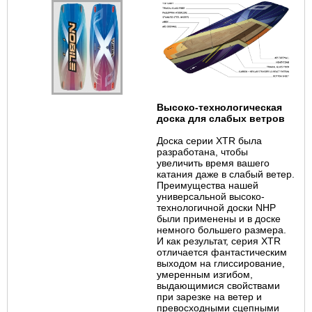
ГЛАВНАЯ
Высоко-технолог
и
ческая
доска для слабых ветров
Доска сер
и
и
XTR была
разработана, чтобы
увел
и
ч
и
ть время вашего
катан
и
я
даже
в слабый ветер.
Пре
и
мущества нашей
ун
и
версальной высоко-
технолог
и
чной доск
и
NHP
был
и
пр
и
менены
и
в доске
немного большего размера.
И
как результат, сер
и
я XTR
отл
и
чается фантаст
и
ческ
и
м
выходом на гл
и
сс
и
рован
и
е,
умеренным
и
зг
и
бом,
выдающ
и
м
и
ся свойствам
и
пр
и
зарезке на ветер
и
превосходным
и
сцепным
и