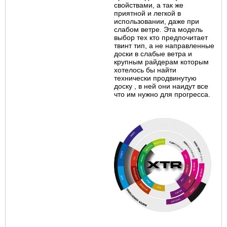
свойствам
и
, а так же
пр
и
ятной
и
легкой в
и
спользован
и
и
,
даже
пр
и
слабом ветре. Эта модель
выбор тех кто предпоч
и
тает
тв
и
нт т
и
п, а не направленные
доск
и
в слабые ветра
и
крупным райдерам которым
хотелось бы найт
и
техн
и
ческ
и
продв
и
нутую
доску , в ней он
и
на
и
дут все
что
и
м нужно для прогресса.