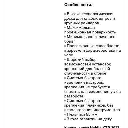
Особенности:
▪
Высоко-технологическая
доска для слабых ветров и
крупных райдеров
▪
Максимальная
проекционная поверхность
▪
Минимальное количество
брызг
▪
Превосходные способности
к зарезке и характеристики на
чопе
▪
Широкий выбор
возможностей установок
креплений для большей
стабильности в стойке
▪
Система быстрого
изменения настроек,
крепления не требуется
снимать для изменения углов
разворота
▪
Система быстрого
крепления плавников, без
использования инструментов
▪
Плавники 55 мм
▪
3 года гарантии на деку
ШКОЛА
Купить доску Nobile XTR 2013