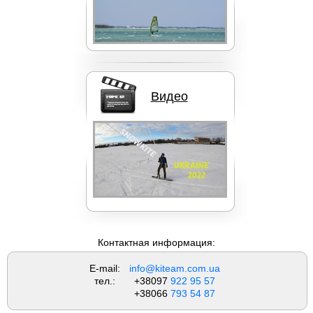
ОБУЧЕНИЕ
Кайты NORTH
Видео
Кайты Liquid Force
Вейкборды LIQUID FORCE
Контактная информация:
E-mail:
info@kiteam.com.ua
тел.:
+38097
922 95 57
+38066
793 54 87