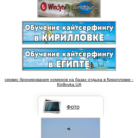
Аквапаки (водонепроницаемые
чехлы)
Бордшорты Quik Silver
сервис бронирования номеров на базах отдыха в Кирилловке -
Kirillovka.UA
Фото
Кайты F-ONE BANDIT