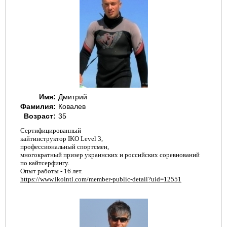
ГЛАВНАЯ
Имя:
Дмитрий
Фамилия:
Ковалев
Возраст:
35
Сертифицированный
кайтинструктор IKO Level 3,
профессиональный спортсмен,
многократный призер украинских и российских соревнований
по кайтсерфингу.
Опыт работы - 16 лет.
https://www.ikointl.com/member-public-detail?uid=12551