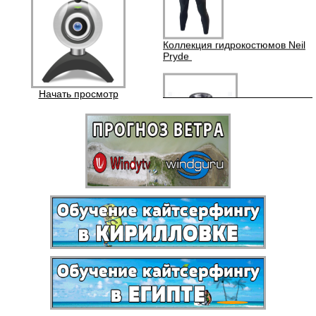
Коллекция гидрокостюмов Neil
Pryde
Начать просмотр
ШКОЛА
Аквапаки (водонепроницаемые
чехлы)
Бордшорты Quik Silver