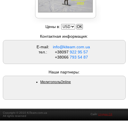
ОБУЧЕНИЕ
Цены в:
Вейкборды LIQUID FORCE
Контактная информация:
E-mail:
info@kiteam.com.ua
тел.:
+38097
922 95 57
+38066
793 54 87
Наши партнеры:
МелитопольOnline
Доски NOBILE
Copyright © 2010 KiTeam.com.ua
Сайт
студии C4
All rights reserved