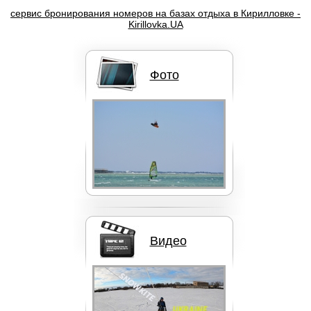
сервис бронирования номеров на базах отдыха в Кирилловке -
Kirillovka.UA
Фото
Кайты F-ONE BANDIT
Кайты NORTH
Видео
Кайты Liquid Force