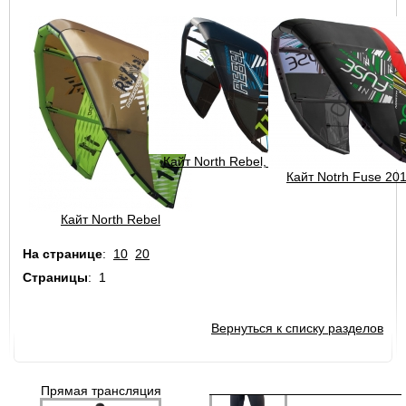
Kiteprotect - жидкость для
восстановления кайта
Кайт North Rebel, 2011
Очки для кайтсерфинга Kiteam
Кайт Notrh Fuse 20
Кайт North Rebel
На странице
:
10
20
Страницы
:
1
Спортивные очки Seaspecs
Вернуться к списку разделов
Прямая трансляция