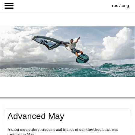
rus
/
eng
Kiteprotect - жидкость для
восстановления кайта
Очки для кайтсерфинга Kiteam
HOME
Спортивные очки Seaspecs
Advanced May
A short movie about students and friends of our kiteschool, that was
captured in May.