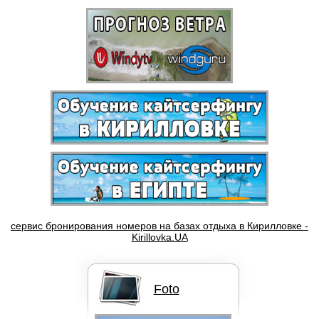
Бордшорты Quik Silver
SCHOOL
Кайты F-ONE BANDIT
сервис бронирования номеров на базах отдыха в Кирилловке -
Кайты NORTH
Kirillovka.UA
Foto
Кайты Liquid Force