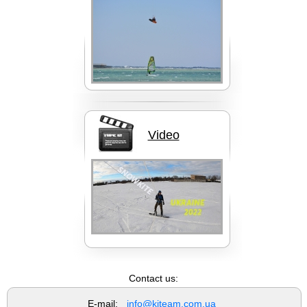
Вейкборды LIQUID FORCE
Video
FAQ
Доски NOBILE
Contact us:
E-mail:
info@kiteam.com.ua