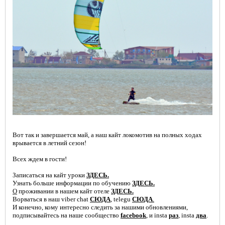
Kiteprotect - жидкость для
восстановления кайта
Вот так и завершается май, а наш кайт локомотив на полных ходах
врывается в летний сезон!
Всех ждем в гости!
Записаться на кайт уроки
ЗДЕСЬ.
Узнать больше информации по обучению
ЗДЕСЬ.
Очки для кайтсерфинга Kiteam
О
проживании в нашем кайт отеле
ЗДЕСЬ.
Ворваться в наш viber chat
СЮДА
, telegu
СЮДА
.
И конечно, кому интересно следить за нашими обновлениями,
подписывайтесь на наше сообщество
facebook
, и insta
раз
, insta
два
.