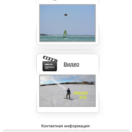
Кайты Liquid Force
Видео
Вейкборды LIQUID FORCE
Контактная информация: