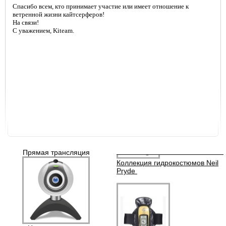
Спасибо всем, кто принимает участие или имеет отношение к
ветренной жизни кайтсерферов!
ОБУЧЕНИЕ
Спортивные очки Seaspecs
На связи!
С уважением, Kiteam.
Коллекция гидрокостюмов Neil
Pryde
Прямая трансляция
Аквапаки (водонепроницаемые
чехлы)