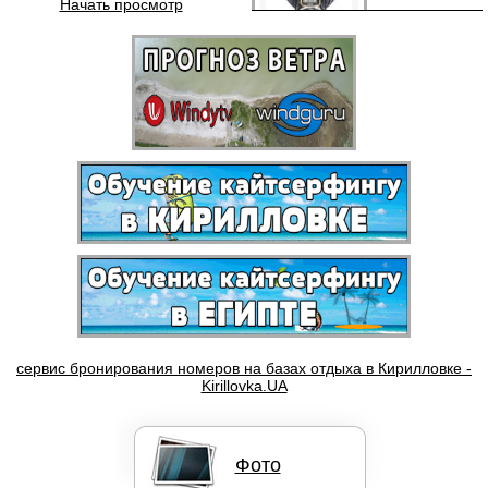
Начать просмотр
Бордшорты Quik Silver
Кайты F-ONE BANDIT
сервис бронирования номеров на базах отдыха в Кирилловке -
Kirillovka.UA
Фото
Кайты NORTH