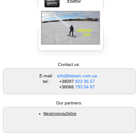
Кайты Liquid Force
FAQ
Вейкборды LIQUID FORCE
Contact us:
E-mail:
info@kiteam.com.ua
tel.:
+38097
922 95 57
+38066
793 54 87
Our partners:
МелитопольOnline
Доски NOBILE