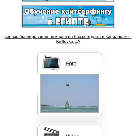
Бордшорты Quik Silver
сервис бронирования номеров на базах отдыха в Кирилловке -
Kirillovka.UA
Кайты F-ONE BANDIT
Foto
Кайты NORTH
Video