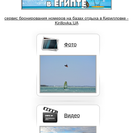
Бордшорты Quik Silver
сервис бронирования номеров на базах отдыха в Кирилловке -
Kirillovka.UA
Фото
Кайты F-ONE BANDIT
Кайты NORTH
Видео
Кайты Liquid Force