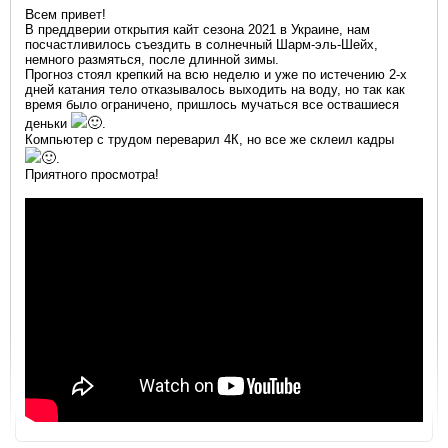
В
сем привет!
В преддверии открытия кайт сезона 2021 в Украине, нам
Kiteprotect - жидкость для
посчастливилось съездить в солнечный Шарм-эль-Шейх,
восстановления кайта
немного размяться, после длинной зимы.
Прогноз стоял крепкий на всю неделю и уже по истечению 2-х
дней катания тело отказывалось выходить на воду, но так как
время было ограничено, пришлось мучаться все оствашиеся
деньки
.
Компьютер с трудом переварил 4К, но все же склеил кадры
.
Приятного просмотра!
Очки для кайтсерфинга Kiteam
Спортивные очки Seaspecs