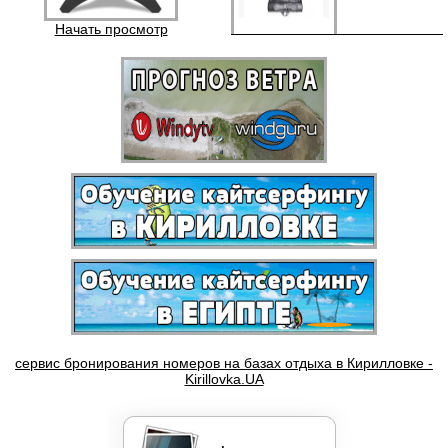
Начать просмотр
Бордшорты Quik Silver
Кайты F-ONE BANDIT
Кайты NORTH
сервис бронирования номеров на базах отдыха в Кирилловке -
Kirillovka.UA