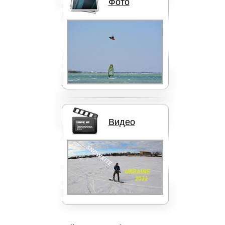
Фото
Кайты Liquid Force
Вейкборды LIQUID FORCE
Видео
Доски NOBILE