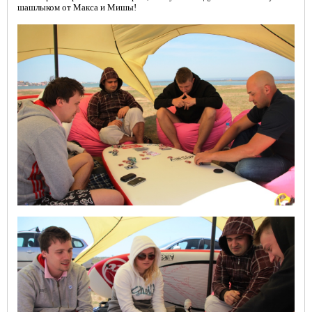
шашлыком от Макса и Мишы!