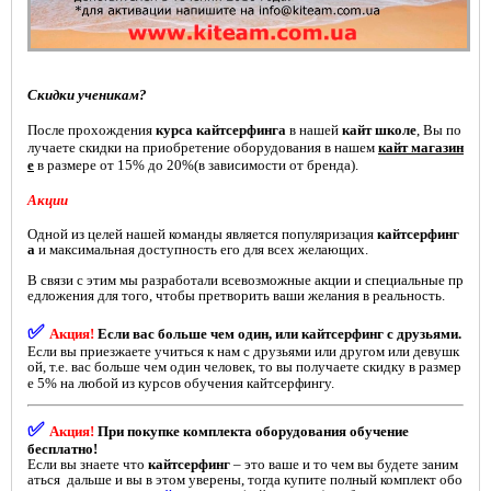
Скидки ученикам?
После прохождения
курса кайтсерфинга
в нашей
кайт школе
, Вы по
лучаете скидки на приобретение оборудования в нашем
кайт магазин
е
в размере от 15% до 20%(в зависимости от бренда).
Акции
Одной из целей нашей команды является популяризация
кайтсерфинг
а
и максимальная доступность его для всех желающих.
В связи с этим мы разработали всевозможные акции и специальные пр
едложения для того, чтобы претворить ваши желания в реальность.
ОБУЧЕНИЕ
✅
Акция!
Если вас больше чем один, или кайтсерфинг с друзьями.
Если вы приезжаете учиться к нам с друзьями или другом или девушк
ой, т.е. вас больше чем один человек, то вы получаете скидку в размер
е 5% на любой из курсов обучения кайтсерфингу.
✅
Акция!
При покупке комплекта оборудования обучение
бесплатно!
Если вы знаете что
кайтсерфинг
– это ваше и то чем вы будете заним
аться дальше и вы в этом уверены, тогда купите полный комплект обо