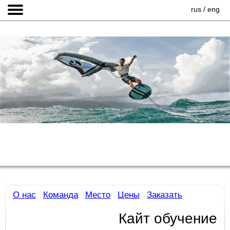
rus
/
eng
О нас
Команда
Место
Цены
Заказать
Кайт обучение