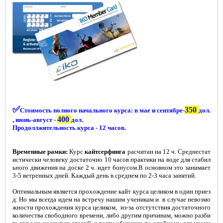
✅
350
Стоимость полного начального курс
а: в мае и сентябре-
дол.
400
, июнь-август -
дол.
Продоллжительность курса - 12 часов.
Временные рамки:
Курс
кайтсерфинга
расчитан на 12 ч. Среднестат
истически человеку достаточно 10 часов практики на воде для стабил
ьного движения на доске 2 ч. идет бонусом.В основном это занимает
3-5 ветренных дней. Каждый день в среднем по 2-3 часа занятий.
Оптимальным является прохождение кайт курса целиком в один приез
д. Но мы всегда идем на встречу нашим ученикам и в случае невозмо
жности прохождения курса целиком, из-за отстутствия достаточного
количества свободного времени, либо другим причинам, можно разби