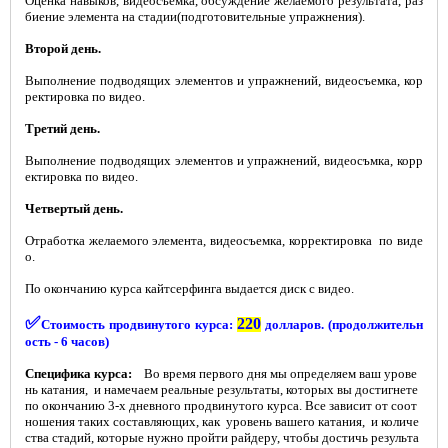
Оценка навыков, видеосъемка, обсуждение желаемого результата, раз
биение элемента на стадии(подготовительные упражнения).
Второй день.
Выполнение подводящих элементов и упражнений, видеосъемка, кор
ректировка по видео.
Третий день.
Выполнение подводящих элементов и упражнений, видеосъмка, корр
ектировка по видео.
Четвертый день.
Отработка желаемого элемента, видеосъемка, корректировка по виде
о.
По окончанию курса кайтсерфинга выдается диск с видео.
✅
220
Стоимость продвинутого курс
а:
долларов
. (продолжительн
ость - 6 часов)
Специфика курса:
Во время первого дня мы определяем ваш урове
нь катания, и намечаем реальные результаты, которых вы достигнете
по окончанию 3-х дневного продвинутого курса. Все зависит от соот
ношения таких составляющих, как уровень вашего катания, и количе
ства стадий, которые нужно пройти райдеру, чтобы достичь результа