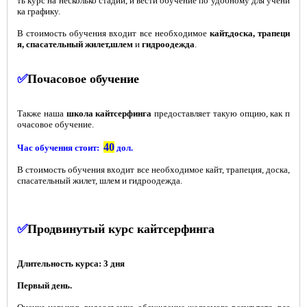
ть курс на несколько стадий, и вести обучение по удобному для учени
ка графику.
В стоимость обучения входит все необходимое
кайт,доска, трапеци
я, спасательный жилет,шлем
и
гидроодежда
.
✅
Почасовое обучение
Также наша
школа кайтсерфинга
предоставляет такую опцию, как п
очасовое обучение.
40
Час обучения стоит:
дол.
В стоимость обучения входит все необходимое кайт, трапеция, доска,
спасательный жилет, шлем и гидроодежда.
✅
Продвинутый курс кайтсерфинга
Длительность курса: 3 дня
Первый день.