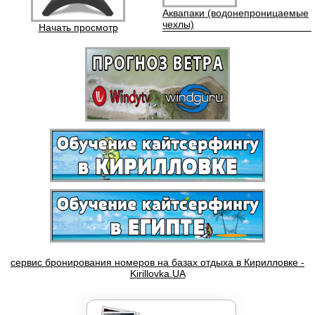
Начать просмотр
Бордшорты Quik Silver
Кайты F-ONE BANDIT
сервис бронирования номеров на базах отдыха в Кирилловке -
Kirillovka.UA
Кайты NORTH