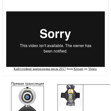
Коллекция гидрокостюмов Neil
Pryde
Кайтсерфинг киирилловка июль 2017
from
Kiteam
on
Vimeo
.
Прямая трансляция
Аквапаки (водонепроницаемые
чехлы)