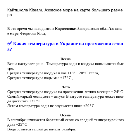
Кайтшкола Kiteam, Азовское море на карте большего разме
ра
В это время мы находимcя в
Кирилловке
,
Запорожская обл.,
Азовско
;
е море
, Федотова Коса
✅
Какая температура в Украине на протяжении сезон
а?
Весна
Весна наступает рано. Температура воды и воздуха повышаются быс
тро.
Средная температура воздуха в мае +18° +20° С тепла,
Средняя температура воды мае +17° С ,
Лето
Средняя температура воздуха на протяжении летних месяцев + 24° С
Самый жаркий месяц лета – август. В августе температура может иног
да достигать +35 ° С
Летом температура воды не опускается ниже +20° С
Осень
В сентябре начинается бархатный сезон со средней температурой воз
духа +25° С
Вода остается теплой до начала октября.