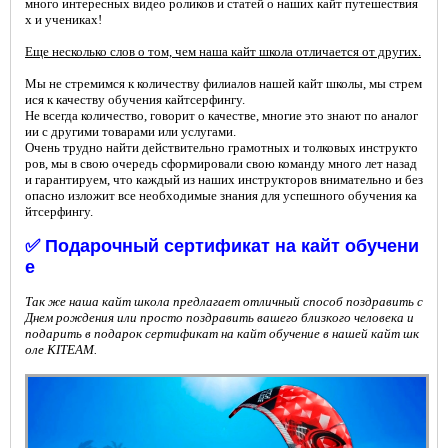
много интересных видео роликов и статей о наших кайт путешествия
х и учениках!
Еще несколько слов о том, чем наша кайт школа отличается от других.
Мы не стремимся к количеству филиалов нашей кайт школы, мы стрем
ися к качеству
обучения кайтсерфингу.
Не всегда количество, говорит о качестве, многие это знают по аналог
ии с другими
товарами или услугами.
Очень трудно найти действительно грамотных и толковых инструкто
ров, мы в свою
очередь сформировали свою команду много лет назад
и гарантируем, что каждый из
наших инструкторов внимательно и без
опасно изложит все необходимые знания для
успешного обучения ка
йтсерфингу.
✅
Подарочный сертификат на кайт обучени
е
Так же наша кайт школа предлагает отличный способ поздравить с
Днем рождения или просто поздравить вашего близкого человека и
подарить в подарок сертификат на кайт обучение в нашей кайт шк
оле KITEAM.