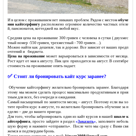
И в целом с проживанием нет никаких проблем. Рядом с местом
обуче
ния кайтсерфингу
расположено огромное количество частных отеле
й, пансионатов, коттеджей на любой вкус.
Средняя цена на проживание 300 гривен с человека в сутки ( двухмес
тный номер -550 гривен, трехместный - 700 гривен…).
Можно найти как дешевле, так и дороже. Все зависит от ваших предп
очтений и бюджета.
Цена на проживание
может варьироваться в зависимости от месяца.
Рост идет от мая к августу. Пик цен приходится на август. В сентябре
стоимость на проживание опять падает.
✅
Стоит ли бронировать кайт курс заранее?
Обучение кайтсерфингу желательно бронировать заранее. Благодаря
этому мы можем сделать процесс максимально продуктивным и прия
тным для всех, без очереди и ожидания.
Самый насыщенный по занятости месяц – август. Поэтому если вы хо
тите пройти курс в августе, то желательно бронировать обучение за н
еделю – две до вашего приезда.
Для того, чтобы забронировать один из кайт курсов в нашей
школе к
айтсерфинга
, просто зайдите в раздел
«
Заказать
»
, заполните неболь
шую форму и нажмите «отправить». После чего мы сразу с Вами свя
жемся и подтвердим бронь.
Также можно написать на
e
-
mail
:
kiteam2008@gmail.com