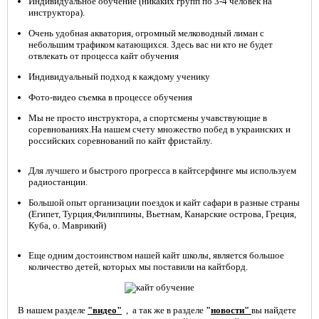
Индивидуальное обучение (никаких групп по 3-4 человек на
инструктора).
Очень удобная акватория, огромный мелководный лиман с
небольшим трафиком катающихся. Здесь вас ни кто не будет
отвлекать от процесса кайт обучения
Индивидуальный подход к каждому ученику
Фото-видео съемка в процессе обучения
Мы не просто инструктора, а спортсмены учавствующие в
соревнованиях.На нашем счету множество побед в украинских и
российских соревнований по кайт фристайлу.
Для лучшего и быстрого прогресса в кайтсерфинге мы используем
радиостанции.
Большой опыт организации поездок и кайт сафари в разные страны
(Египет, Турция,Филиппины, Вьетнам, Канарские острова, Греция,
Куба, о. Маврикий)
Еще одним достоинством нашей кайт школы, является большое
количество детей, которых мы поставили на кайтборд.
В нашем разделе
"видео"
, а так же в разделе
"
новости"
вы найдете