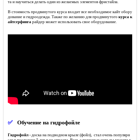
та и научиться делать один из желаемых элементов фристайла.
В стоимость продвинутого курса входит все необходимое кайт обору
дование и гидроодежда. Также по желанию для продвинутого
курса к
айтсерфинга
райдер может использовать свое оборудование.
✅
Обучение на гидрофойле
Гидрофойл -
доска на подводном крыле (фойл), стал очень популярн
ым в последние 5 лет и не спроста. Ведь с помощью него вы можете к