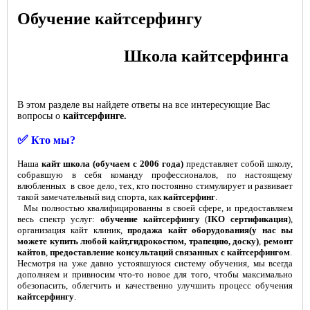
Обучение кайтсерфингу
Школа кайтсерфинга
В этом разделе вы найдете ответы на все интересующие Вас
вопросы о
кайтсерфинге.
✅
Кто мы?
Наша
кайт школа (обучаем с 2006 года)
представляет собой школу,
собравшую в себя команду профессионалов, по настоящему
влюбленных в свое дело, тех, кто постоянно стимулирует и развивает
такой замечательный вид спорта, как
кайтсерфинг
.
Мы полностью квалифицированны в своей сфере, и предоставляем
весь спектр услуг:
обучение кайтсерфингу
(
IKO сертификация
),
организация кайт клиник,
продажа кайт оборудования(у нас вы
можете купить любой кайт,гидрокостюм, трапецию, доску)
,
ремонт
кайтов
,
предоставление консультаций связанных с
кайтсерфингом
.
Несмотря на уже давно устоявшуюся систему обучения, мы всегда
дополняем и привносим что-то новое для того, чтобы максимально
обезопасить, облегчить и качественно улучшить процесс обучения
кайтсерфингу
.